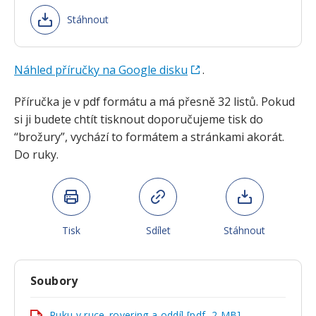
Stáhnout
Náhled příručky na Google disku
.
Příručka je v pdf formátu a má přesně 32 listů. Pokud
si ji budete chtít tisknout doporučujeme tisk do
“brožury”, vychází to formátem a stránkami akorát.
Do ruky.
Tisk
Sdílet
Stáhnout
Soubory
Ruku v ruce_rovering a oddíl [pdf, 2 MB]