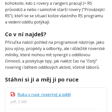
kohokoliv, kdo s rovery a rangers pracují (= RS
průvodci) a nebo i samotné starší rovery (“Provázející
RS”), kteří se se situací kolize vlastního RS programu
a vedení oddílu potýkají.
Co v ní najdeš?
Příručka nabízí pohled na programové nástroje, jako
jsou výzvy, projekty a odborky, ale i důležité roverské
milníky, které mohou mít synergii s oddílovou
činností, a poskytuje tipy, jak nalézt čas na "čistý"
rovering i během oddílových aktivit, včetně táborů.
Stáhni si ji a měj ji po ruce
Ruku v ruce_rovering a oddíl
pdf
pdf, 2 MB