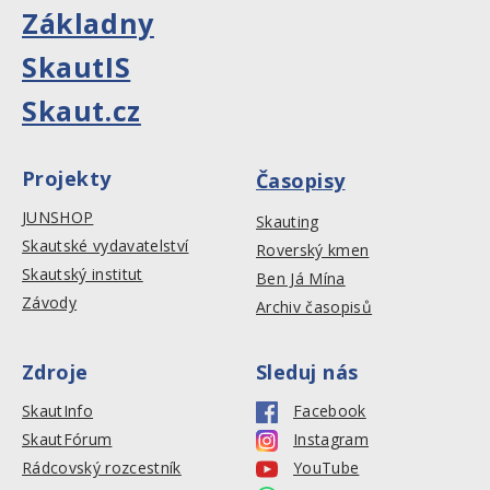
Základny
SkautIS
Skaut.cz
Projekty
Časopisy
JUNSHOP
Skauting
Skautské vydavatelství
Roverský kmen
Skautský institut
Ben Já Mína
Závody
Archiv časopisů
Zdroje
Sleduj nás
SkautInfo
Facebook
SkautFórum
Instagram
Rádcovský rozcestník
YouTube