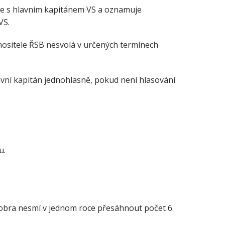
je s hlavním kapitánem VS a oznamuje
VS.
nositele ŘSB nesvolá v určených termínech
avní kapitán jednohlasně, pokud není hlasování
u.
obra nesmí v jednom roce přesáhnout počet 6.