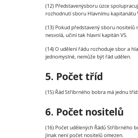
(12) Představenýsboru úzce spolupracu
rozhodnutí sboru Hlavnímu kapitanátu 
(13) Pokud představený sboru nositelů 
nesvolá, učiní tak hlavní kapitán VS.
(14) O udělení řádu rozhoduje sbor a hl
jednomyslné, nemůže být řád udělen.
5.
Počet tříd
(15) Řád Stříbrného bobra má jednu tříd
6.
Počet nositelů
(16) Počet udělených Řádů Stříbrného b
Jinak není počet nositelů omezen.