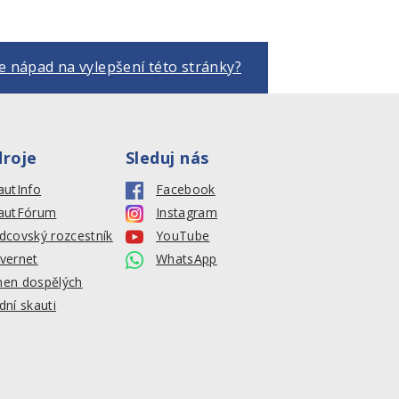
 nápad na vylepšení této stránky?
droje
Sleduj nás
autInfo
Facebook
autFórum
Instagram
dcovský rozcestník
YouTube
vernet
WhatsApp
en dospělých
dní skauti