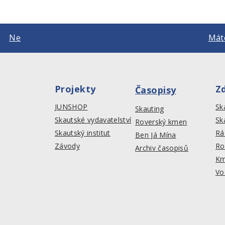
Ne
Máte
Projekty
Z
Časopisy
JUNSHOP
Sk
Skauting
Skautské vydavatelství
Sk
Roverský kmen
Skautský institut
Rá
Ben Já Mína
Závody
Ro
Archiv časopisů
Km
Vo