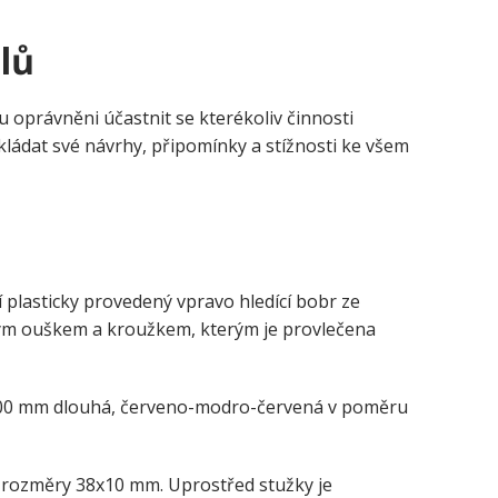
elů
u oprávněni účastnit se kterékoliv činnosti
ládat své návrhy, připomínky a stížnosti ke všem
í plasticky provedený vpravo hledící bobr ze
ým ouškem a kroužkem, kterým je provlečena
, 700 mm dlouhá, červeno-modro-červená v poměru
 rozměry 38x10 mm. Uprostřed stužky je