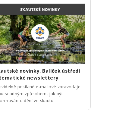
autské novinky, Balíček ústředí
 tematické newslettery
avidelně posílané e-mailové zpravodaje
ou snadným způsobem, jak být
formován o dění ve skautu.