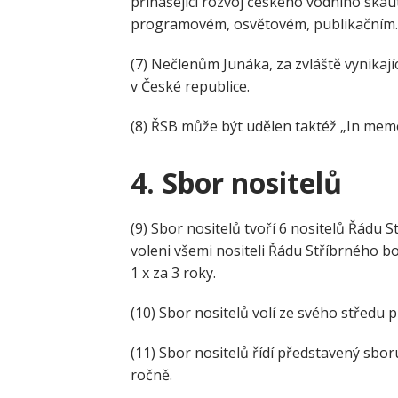
přinášející rozvoj českého vodního ska
programovém, osvětovém, publikačním.
(7) Nečlenům Junáka, za zvláště vynikaj
v České republice.
(8) ŘSB může být udělen taktéž „In mem
4.
Sbor nositelů
(9) Sbor nositelů tvoří 6 nositelů Řádu S
voleni všemi nositeli Řádu Stříbrného 
1 x za 3 roky.
(10) Sbor nositelů volí ze svého středu
(11) Sbor nositelů řídí představený sbor
ročně.