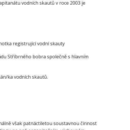
apitanátu vodních skautů v roce 2003 je
notka registrující vodní skauty
Řádu Stříbrného bobra společně s hlavním
án/​ka vodních skautů.
málně však patnáctiletou soustavnou činnost