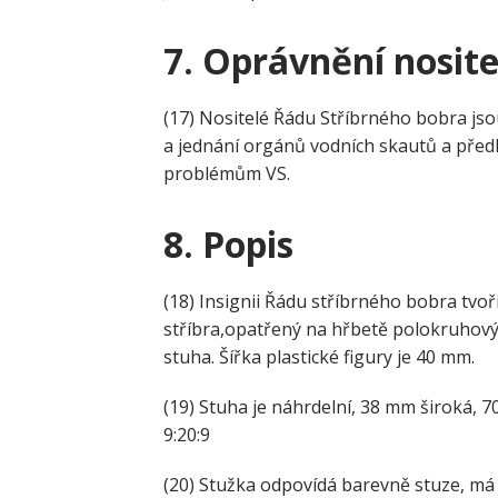
7.
Oprávnění nosit
(17) Nositelé Řádu Stříbrného bobra jso
a jednání orgánů vodních skautů a předk
problémům VS.
8.
Popis
(18) Insignii Řádu stříbrného bobra tvoř
stříbra,opatřený na hřbetě polokruhov
stuha. Šířka plastické figury je 40 mm.
(19) Stuha je náhrdelní, 38 mm široká
9:20:9
(20) Stužka odpovídá barevně stuze, má