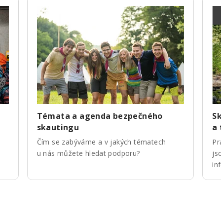
Témata a agenda bezpečného
Sk
skautingu
a
Čím se zabýváme a v jakých tématech
Pr
u nás můžete hledat podporu?
js
in