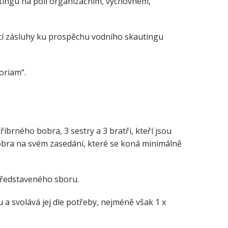
utingu na poli organizačním, výchovném,
ící zásluhy ku prospěchu vodního skautingu
oriam“.
tříbrného bobra, 3 sestry a 3 bratři, kteří jsou
bobra na svém zasedání, které se koná minimálně
 představeného sboru.
u a svolává jej dle potřeby, nejméně však 1 x