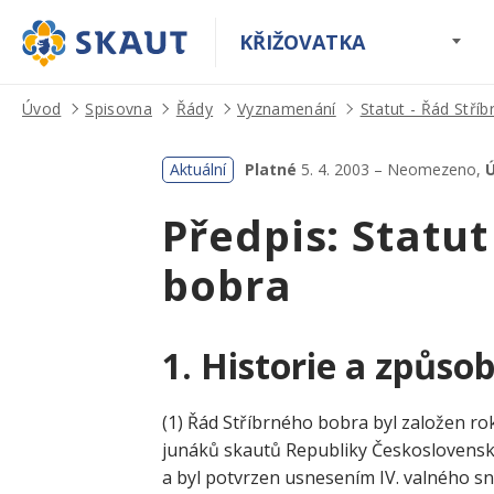
KŘIŽOVATKA
Úvod
Spisovna
Řády
Vyznamenání
Statut - Řád Stří
Aktuální
Platné
5. 4. 2003 – Neomezeno,
Ú
Předpis: Statut
bobra
1.
Historie a způsob
(1) Řád Stříbrného bobra byl založen r
junáků skautů Republiky Československ
a byl potvrzen usnesením IV. valného 