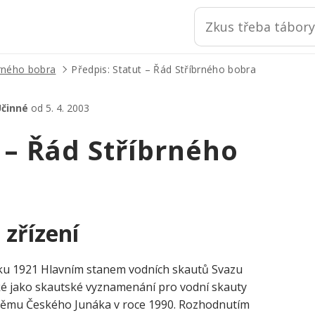
brného bobra
Předpis: Statut – Řád Stříbrného bobra
činné
od 5. 4. 2003
 – Řád Stříbrného
 zřízení
oku 1921 Hlavním stanem vodních skautů Svazu
é jako skautské vyznamenání pro vodní skauty
sněmu Českého Junáka v roce 1990. Rozhodnutím