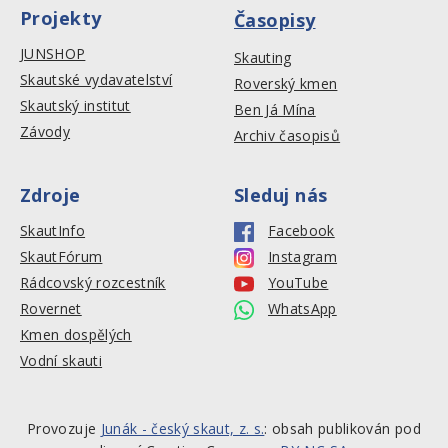
Projekty
Časopisy
JUNSHOP
Skauting
Skautské vydavatelství
Roverský kmen
Skautský institut
Ben Já Mína
Závody
Archiv časopisů
Zdroje
Sleduj nás
SkautInfo
Facebook
SkautFórum
Instagram
Rádcovský rozcestník
YouTube
Rovernet
WhatsApp
Kmen dospělých
Vodní skauti
Provozuje
Junák - český skaut, z. s.
: obsah publikován pod