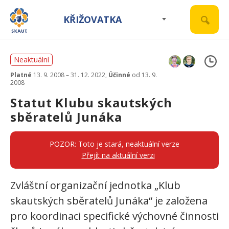
KŘIŽOVATKA
Neaktuální
Platné
13. 9. 2008 – 31. 12. 2022,
Účinné
od 13. 9.
2008
Statut Klubu skautských
sběratelů Junáka
POZOR: Toto je stará, neaktuální verze
Přejít na aktuální verzi
Zvláštní organizační jednotka „Klub
skautských sběratelů Junáka“ je založena
pro koordinaci specifické výchovné činnosti