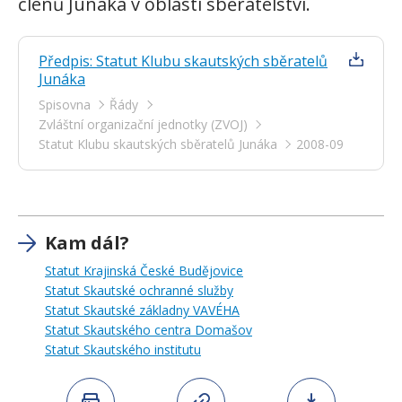
členů Junáka v oblasti sběratelství.
Předpis: Statut Klubu skautských sběratelů
Junáka
Spisovna
Řády
Zvláštní organizační jednotky (ZVOJ)
Statut Klubu skautských sběratelů Junáka
2008-09
Kam dál?
Statut Krajinská České Budějovice
Statut Skautské ochranné služby
Statut Skautské základny VAVÉHA
Statut Skautského centra Domašov
Statut Skautského institutu