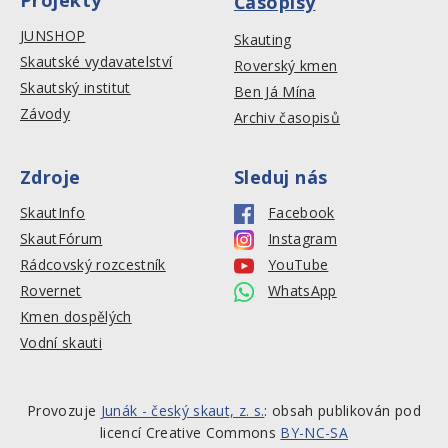
Projekty
Časopisy
JUNSHOP
Skauting
Skautské vydavatelství
Roverský kmen
Skautský institut
Ben Já Mína
Závody
Archiv časopisů
Zdroje
Sleduj nás
SkautInfo
Facebook
SkautFórum
Instagram
Rádcovský rozcestník
YouTube
Rovernet
WhatsApp
Kmen dospělých
Vodní skauti
Provozuje
Junák - český skaut, z. s.
: obsah publikován pod
licencí Creative Commons
BY-NC-SA