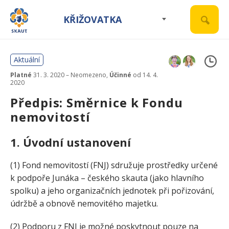
KŘIŽOVATKA
Aktuální
Platné
31. 3. 2020 – Neomezeno,
Účinné
od 14. 4.
2020
Předpis: Směrnice k Fondu
nemovitostí
1. Úvodní ustanovení
(1) Fond nemovitostí (FNJ) sdružuje prostředky určené
k podpoře Junáka – českého skauta (jako hlavního
spolku) a jeho organizačních jednotek při pořizování,
údržbě a obnově nemovitého majetku.
(2) Podporu z FNJ je možné poskytnout pouze na