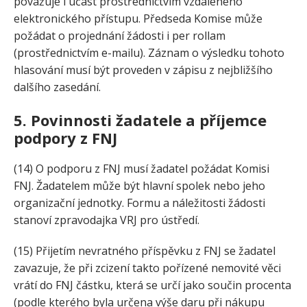
považuje i účast prostřednictvím vzdáleného
elektronického přístupu. Předseda Komise může
požádat o projednání žádosti i per rollam
(prostřednictvím e-mailu). Záznam o výsledku tohoto
hlasování musí být proveden v zápisu z nejbližšího
dalšího zasedání.
5. Povinnosti žadatele a příjemce
podpory z FNJ
(14) O podporu z FNJ musí žadatel požádat Komisi
FNJ. Žadatelem může být hlavní spolek nebo jeho
organizační jednotky. Formu a náležitosti žádosti
stanoví zpravodajka VRJ pro ústředí.
(15) Přijetím nevratného příspěvku z FNJ se žadatel
zavazuje, že při zcizení takto pořízené nemovité věci
vrátí do FNJ částku, která se určí jako součin procenta
(podle kterého byla určena výše daru při nákupu