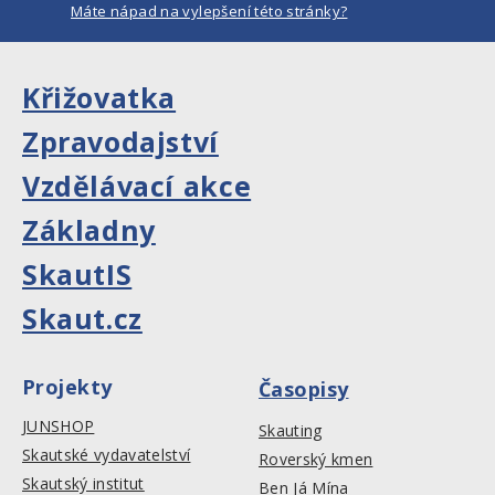
Máte nápad na vylepšení této stránky?
Křižovatka
Zpravodajství
Vzdělávací akce
Základny
SkautIS
Skaut.cz
Projekty
Časopisy
JUNSHOP
Skauting
Skautské vydavatelství
Roverský kmen
Skautský institut
Ben Já Mína