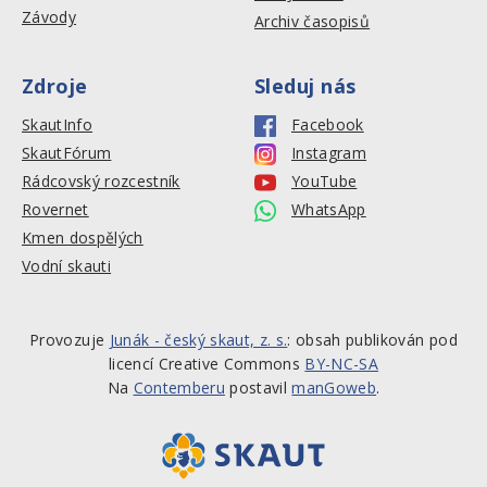
Závody
Archiv časopisů
Zdroje
Sleduj nás
SkautInfo
Facebook
SkautFórum
Instagram
Rádcovský rozcestník
YouTube
Rovernet
WhatsApp
Kmen dospělých
Vodní skauti
Provozuje
Junák - český skaut, z. s.
: obsah publikován pod
licencí Creative Commons
BY-NC-SA
Na
Contemberu
postavil
manGoweb
.