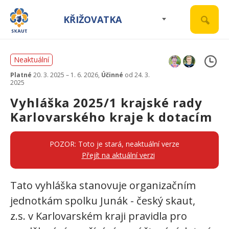
KŘIŽOVATKA
Neaktuální
Platné
20. 3. 2025 – 1. 6. 2026,
Účinné
od 24. 3.
2025
Vyhláška 2025/1 krajské rady
Karlovarského kraje k dotacím
POZOR: Toto je stará, neaktuální verze
Přejít na aktuální verzi
Tato vyhláška stanovuje organizačním
jednotkám spolku Junák - český skaut,
z.s. v Karlovarském kraji pravidla pro