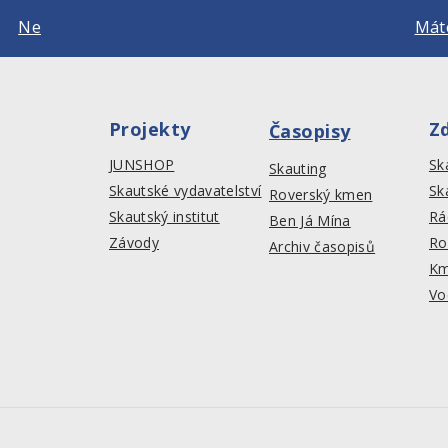
Ne
Máte
Projekty
Z
Časopisy
JUNSHOP
Sk
Skauting
Skautské vydavatelství
Sk
Roverský kmen
Skautský institut
Rá
Ben Já Mína
Závody
Ro
Archiv časopisů
Km
Vo