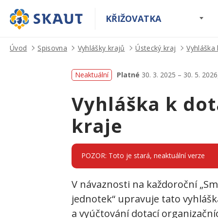
KŘIŽOVATKA
Úvod
Spisovna
Vyhlášky krajů
Ústecký kraj
Vyhláška
Neaktuální
Platné
30. 3. 2025 – 30. 5. 202
Vyhláška k do
kraje
POZOR: Toto je stará, neaktuální verze
V návaznosti na každoroční „Sm
jednotek“ upravuje tato vyhlášk
a vyúčtování dotací organizační