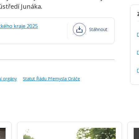
ústředí Junáka.
ckého kraje 2025
Stáhnout
ní orgány
Statut Řádu Přemysla Oráče