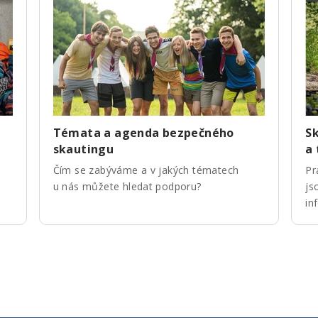
Témata a agenda bezpečného
Sk
skautingu
a
Čím se zabýváme a v jakých tématech
Pr
u nás můžete hledat podporu?
js
in