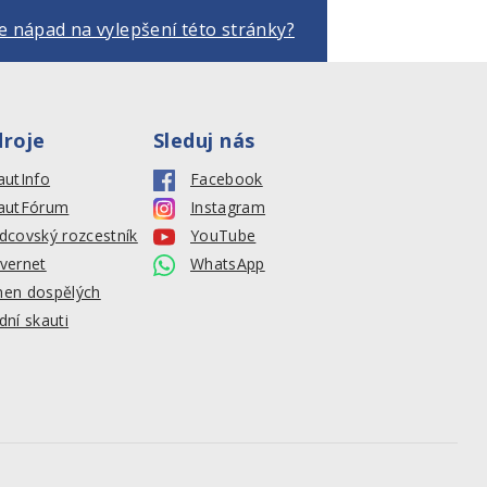
 nápad na vylepšení této stránky?
droje
Sleduj nás
autInfo
Facebook
autFórum
Instagram
dcovský rozcestník
YouTube
vernet
WhatsApp
en dospělých
dní skauti