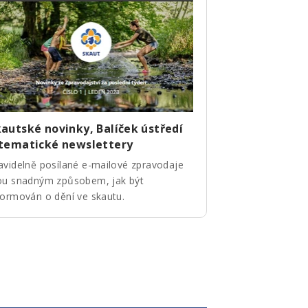
autské novinky, Balíček ústředí
 tematické newslettery
avidelně posílané e-mailové zpravodaje
ou snadným způsobem, jak být
formován o dění ve skautu.