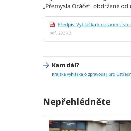
„Přemysla Oráče“, obdržené od 
Předpis: Vyhláška k dotacím Úste
pdf
pdf, 282 kB
Kam dál?
Krajská vyhláška o zpravodaji pro Ústřed
Nepřehlédněte