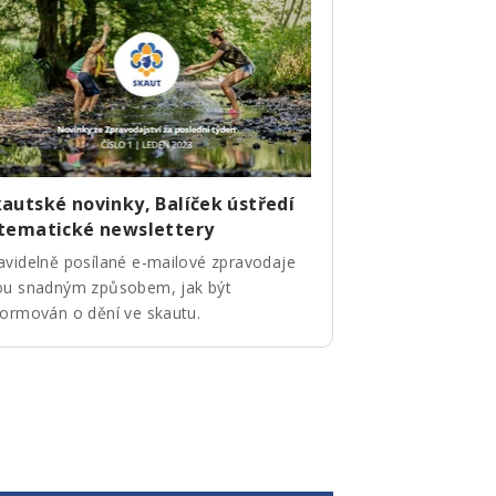
autské novinky, Balíček ústředí
 tematické newslettery
avidelně posílané e-mailové zpravodaje
ou snadným způsobem, jak být
formován o dění ve skautu.