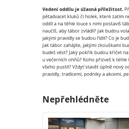
Vedení oddílu je úžasná příležitost.
Př
pětadvacet kluků či holek, které zatím ne
oddíl a na téhle louce s nimi postavíš t
naučíš, aby tábor zvládli? Jak budou vol
jakými pravidly se budou řídit? Co je bud
Jak tábor zahájíte, jakými zkouškami bu
budeš vést? Jaký pokřik budou křičet na
u večerních ohňů? Koho přizveš k téhle
všeho pustit? Vždyť stavět úplně nový o
pravidly, tradicemi, podniky a akcemi, pe
Nepřehlédněte