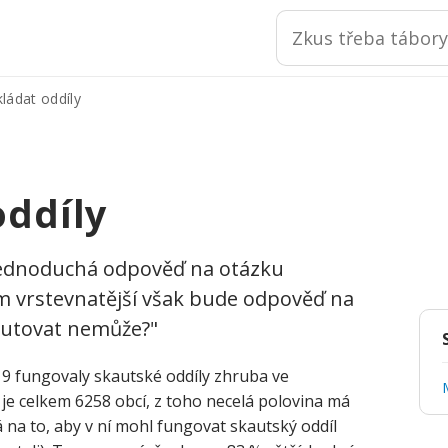
ládat oddíly
oddíly
 jednoduchá odpověď na otázku
m vrstevnatější však bude odpověď na
kautovat nemůže?"
9 fungovaly skautské oddíly zhruba ve
 je celkem 6258 obcí, z toho necelá polovina má
á na to, aby v ní mohl fungovat skautský oddíl