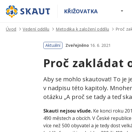
KŘIŽOVATKA
Úvod
Vedení oddílu
Metodika k založení oddílu
Proč zak
Aktuální
Zveřejněno
16. 6. 2021
Proč zakládat 
Aby se mohlo skautovat! To je
v nadpisu této kapitoly. Mnohe
otázku „A proč se tady a teď s
Skauti nejsou všude.
Ke konci roku 201
490 městech a obcích. V České republice
více než 500 obyvatel a je tedy dost velk