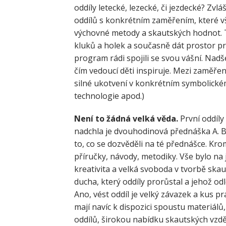
oddíly letecké, lezecké, či jezdecké? Zvl
oddílů s konkrétním zaměřením, které v
výchovné metody a skautských hodnot. T
kluků a holek a současně dát prostor pro
program rádi spojili se svou vášní. Nadše
čím vedoucí děti inspiruje. Mezi zaměřen
silné ukotvení v konkrétním symbolickém
technologie apod.)
Není to žádná velká věda.
První oddíly 
nadchla je dvouhodinová přednáška A. B.
to, co se dozvěděli na té přednášce. Kr
příručky, návody, metodiky. Vše bylo na j
kreativita a velká svoboda v tvorbě ska
ducha, který oddíly prorůstal a jehož odl
Ano, vést oddíl je velký závazek a kus p
mají navíc k dispozici spoustu materiálů
oddílů, širokou nabídku skautských vzděl