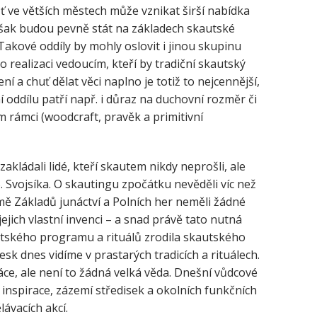
ášť ve větších městech může vznikat širší nabídka
šak budou pevně stát na základech skautské
akové oddíly by mohly oslovit i jinou skupinu
 realizaci vedoucím, kteří by tradiční skautský
ní a chuť dělat věci naplno je totiž to nejcennější,
í oddílu patří např. i důraz na duchovní rozměr či
 rámci (woodcraft, pravěk a primitivní
zakládali lidé, kteří skautem nikdy neprošli, ale
 Svojsíka. O skautingu zpočátku nevěděli víc než
omě Základů junáctví a Polních her neměli žádné
ejich vlastní invenci – a snad právě tato nutná
utského programu a rituálů zrodila skautského
esk dnes vidíme v prastarých tradicích a rituálech.
ráce, ale není to žádná velká věda. Dnešní vůdcové
, inspirace, zázemí středisek a okolních funkčních
ávacích akcí.