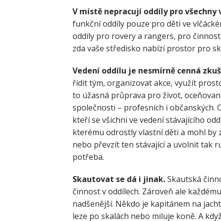
V místě nepracují oddíly pro všechny
funkční oddíly pouze pro děti ve vlčáck
oddíly pro rovery a rangers, pro činnos
zda vaše středisko nabízí prostor pro 
Vedení oddílu je nesmírně cenná zkuš
řídit tým, organizovat akce, využít prost
to úžasná průprava pro život, oceňovaná
společnosti – profesních i občanských.
kteří se všichni ve vedení stávajícího o
kterému odrostly vlastní děti a mohl by 
nebo převzít ten stávající a uvolnit tak 
potřeba.
Skautovat se dá i jinak.
Skautská činno
činnost v oddílech. Zároveň ale každému
nadšenější. Někdo je kapitánem na jacht
leze po skalách nebo miluje koně. A kd