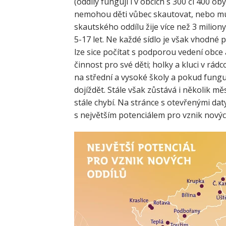
(oddíly fungují i v obcích s 300 či 400 o
nemohou děti vůbec skautovat, nebo mus
skautského oddílu žije více než 3 miliony 
5-17 let. Ne každé sídlo je však vhodné
lze sice počítat s podporou vedení obce a
činnost pro své děti; holky a kluci v r
na střední a vysoké školy a pokud fungu
dojíždět. Stále však zůstává i několik mě
stále chybí. Na stránce s otevřenými da
s největším potenciálem pro vznik novýc