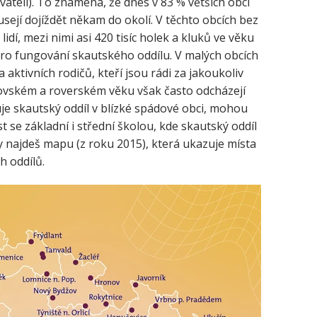
byvateli). To znamená, že dnes v 83 % větších obcí
ejí dojíždět někam do okolí. V těchto obcích bez
lidí, mezi nimi asi 420 tisíc holek a kluků ve věku
 pro fungování skautského oddílu. V malých obcích
 aktivních rodičů, kteří jsou rádi za jakoukoliv
ádcovském a roverském věku však často odcházejí
je skautský oddíl v blízké spádové obci, mohou
st se základní i střední školou, kde skautský oddíl
ty najdeš mapu (z roku 2015), která ukazuje místa
h oddílů.