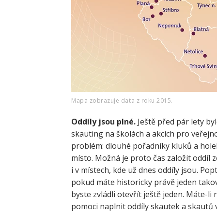
Mapa zobrazuje data z roku 2015.
Oddíly jsou plné.
Ještě před pár lety by
skauting na školách a akcích pro veřej
problém: dlouhé pořadníky kluků a holek,
místo. Možná je proto čas založit oddíl 
i v místech, kde už dnes oddíly jsou. Pop
pokud máte historicky právě jeden takový
byste zvládli otevřít ještě jeden. Máte-
pomoci naplnit oddíly skautek a skautů