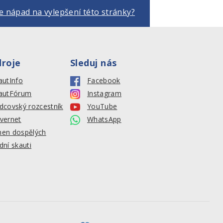
 nápad na vylepšení této stránky?
droje
Sleduj nás
autInfo
Facebook
autFórum
Instagram
dcovský rozcestník
YouTube
vernet
WhatsApp
en dospělých
dní skauti