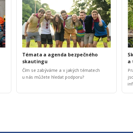
Témata a agenda bezpečného
Sk
skautingu
a
Čím se zabýváme a v jakých tématech
Pr
u nás můžete hledat podporu?
js
in