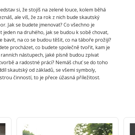
edstav si, že stojíš na zelené louce, kolem běhá
znáš, ale víš, že za rok z nich bude skautský
ábor. Jak se budete jmenovat? Co všechno je
at jeden na druhého, jak se budou k sobě chovat,
e bavit, na co se budou těšit, co na táboře prožijí?
dete procházet, co budete společně tvořit, kam je
 ranních nástupech, jaké písně budou zpívat
 tvorbě a radostné práci? Nemáš chuť se do toho
ddíl skautský od základů, se všemi symboly,
strou činností, to je přece úžasná příležitost.