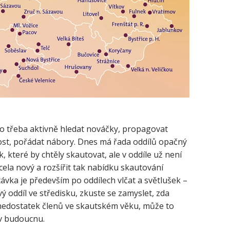
lo třeba aktivně hledat nováčky, propagovat
nost, pořádat nábory. Dnes má řada oddílů opačný
 které by chtěly skautovat, ale v oddíle už není
zcela nový a rozšířit tak nabídku skautování
távka je především po oddílech vlčat a světlušek –
 oddíl ve středisku, zkuste se zamyslet, zda
li nedostatek členů ve skautském věku, může to
 v budoucnu.