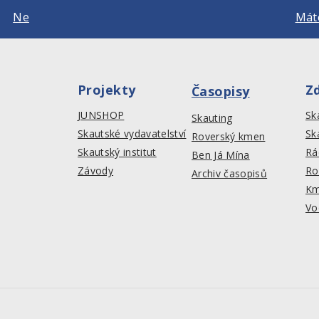
Ne
Máte
Projekty
Z
Časopisy
JUNSHOP
Sk
Skauting
Skautské vydavatelství
Sk
Roverský kmen
Skautský institut
Rá
Ben Já Mína
Závody
Ro
Archiv časopisů
Km
Vo