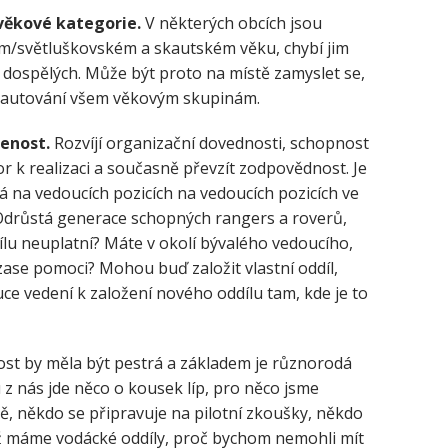
 věkové kategorie.
V některých obcích jsou
ém/​světluškovském a skautském věku, chybí jim
t dospělých. Může být proto na místě zamyslet se,
skautování všem věkovým skupinám.
enost.
Rozvíjí organizační dovednosti, schopnost
or k realizaci a současně převzít zodpovědnost. Je
 na vedoucích pozicích na vedoucích pozicích ve
 Odrůstá generace schopných rangers a roverů,
ddílu neuplatní? Máte v okolí bývalého vedoucího,
zase pomoci? Mohou buď založit vlastní oddíl,
ruce vedení k založení nového oddílu tam, kde je to
st by měla být pestrá a základem je různorodá
 z nás jde něco o kousek líp, pro něco jsme
ě, někdo se připravuje na pilotní zkoušky, někdo
yž máme vodácké oddíly, proč bychom nemohli mít