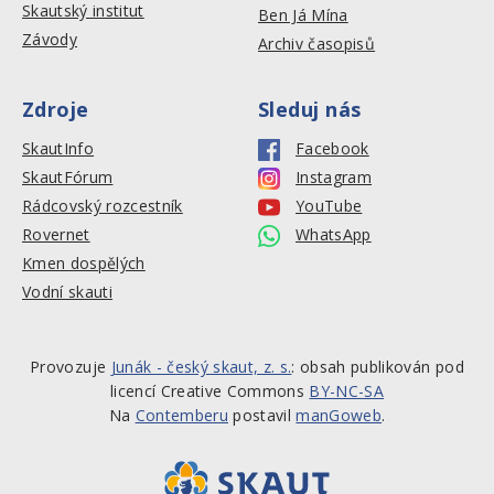
Skautský institut
Ben Já Mína
Závody
Archiv časopisů
Zdroje
Sleduj nás
SkautInfo
Facebook
SkautFórum
Instagram
Rádcovský rozcestník
YouTube
Rovernet
WhatsApp
Kmen dospělých
Vodní skauti
Provozuje
Junák - český skaut, z. s.
: obsah publikován pod
licencí Creative Commons
BY-NC-SA
Na
Contemberu
postavil
manGoweb
.