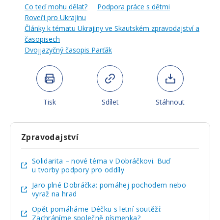
Co teď mohu dělat?
Podpora práce s dětmi
Roveři pro Ukrajinu
Články k tématu Ukrajiny ve Skautském zpravodajství a
časopisech
Dvojjazyčný časopis Parťák
Tisk
Sdílet
Stáhnout
Zpravodajství
Solidarita – nové téma v Dobráčkovi. Buď
u tvorby podpory pro oddíly
Jaro plné Dobráčka: pomáhej pochodem nebo
vyraž na hrad
Opět pomáháme Déčku s letní soutěží:
Zachráníme společně písmenka?