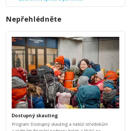
Nepřehlédněte
Dostupný skauting
Program Dostupný skauting a nabízí střediskům
a rodinám finanční podporu holek a kluků na