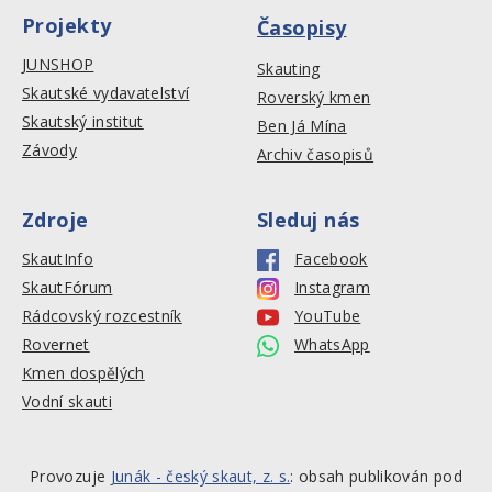
Projekty
Časopisy
JUNSHOP
Skauting
Skautské vydavatelství
Roverský kmen
Skautský institut
Ben Já Mína
Závody
Archiv časopisů
Zdroje
Sleduj nás
SkautInfo
Facebook
SkautFórum
Instagram
Rádcovský rozcestník
YouTube
Rovernet
WhatsApp
Kmen dospělých
Vodní skauti
Provozuje
Junák - český skaut, z. s.
: obsah publikován pod