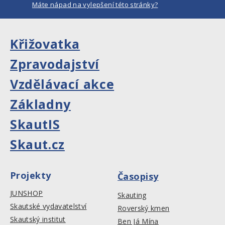
Máte nápad na vylepšení této stránky?
Křižovatka
Zpravodajství
Vzdělávací akce
Základny
SkautIS
Skaut.cz
Projekty
Časopisy
JUNSHOP
Skauting
Skautské vydavatelství
Roverský kmen
Skautský institut
Ben Já Mína