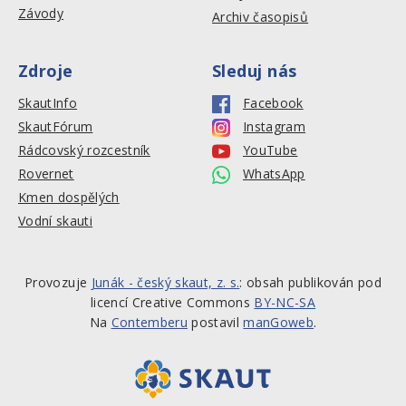
Závody
Archiv časopisů
Zdroje
Sleduj nás
SkautInfo
Facebook
SkautFórum
Instagram
Rádcovský rozcestník
YouTube
Rovernet
WhatsApp
Kmen dospělých
Vodní skauti
Provozuje
Junák - český skaut, z. s.
: obsah publikován pod
licencí Creative Commons
BY-NC-SA
Na
Contemberu
postavil
manGoweb
.