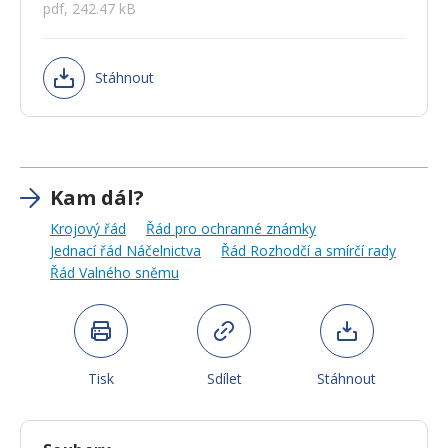
pdf, 242.47 kB
Stáhnout
Kam dál?
Krojový řád
Řád pro ochranné známky
Jednací řád Náčelnictva
Řád Rozhodčí a smírčí rady
Řád Valného sněmu
Tisk
Sdílet
Stáhnout