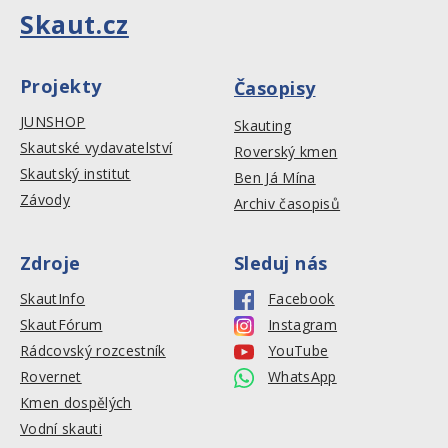
Skaut.cz
Projekty
Časopisy
JUNSHOP
Skauting
Skautské vydavatelství
Roverský kmen
Skautský institut
Ben Já Mína
Závody
Archiv časopisů
Zdroje
Sleduj nás
SkautInfo
Facebook
SkautFórum
Instagram
Rádcovský rozcestník
YouTube
Rovernet
WhatsApp
Kmen dospělých
Vodní skauti