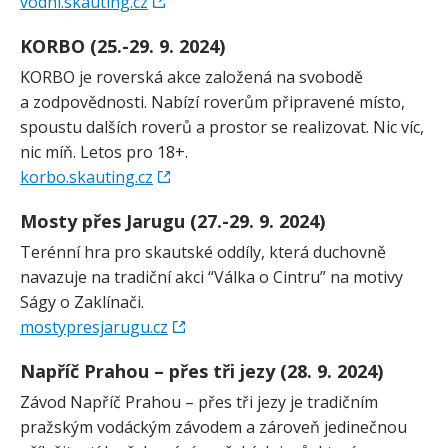
vodni.skauting.cz
KORBO (25.-29. 9. 2024)
KORBO je roverská akce založená na svobodě
a zodpovědnosti. Nabízí roverům připravené místo,
spoustu dalších roverů a prostor se realizovat. Nic víc,
nic míň. Letos pro 18+.
korbo.skauting.cz
Mosty přes Jarugu (27.-29. 9. 2024)
Terénní hra pro skautské oddíly, která duchovně
navazuje na tradiční akci “Válka o Cintru” na motivy
Ságy o Zaklínači.
mostypresjarugu.cz
Napříč Prahou – přes tři jezy (28. 9. 2024)
Závod Napříč Prahou – přes tři jezy je tradičním
pražským vodáckým závodem a zároveň jedinečnou