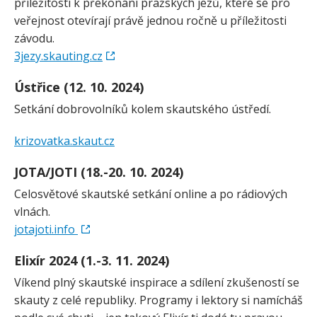
příležitostí k překonání pražských jezů, které se pro
veřejnost otevírají právě jednou ročně u příležitosti
závodu.
3jezy.skauting.cz
Ústřice (12. 10. 2024)
Setkání dobrovolníků kolem skautského ústředí.
krizovatka.skaut.cz
JOTA/​JOTI (18.-20. 10. 2024)
Celosvětové skautské setkání online a po rádiových
vlnách.
jotajoti.info
Elixír 2024 (1.-3. 11. 2024)
Víkend plný skautské inspirace a sdílení zkušeností se
skauty z celé republiky. Programy i lektory si namícháš