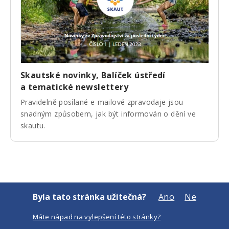
Skautské novinky, Balíček ústředí
a tematické newslettery
Pravidelně posílané e-mailové zpravodaje jsou
snadným způsobem, jak být informován o dění ve
skautu.
Byla tato stránka užitečná?
Ano
Ne
Máte nápad na vylepšení této stránky?