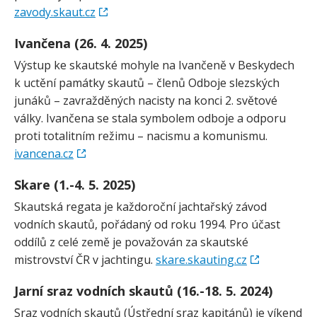
zavody.skaut.cz
Ivančena (26. 4. 2025)
Výstup ke skautské mohyle na Ivančeně v Beskydech
k uctění památky skautů – členů Odboje slezských
junáků – zavražděných nacisty na konci 2. světové
války. Ivančena se stala symbolem odboje a odporu
proti totalitním režimu – nacismu a komunismu.
ivancena.cz
Skare (1.-4. 5. 2025)
Skautská regata je každoroční jachtařský závod
vodních skautů, pořádaný od roku 1994. Pro účast
oddílů z celé země je považován za skautské
mistrovství ČR v jachtingu.
skare.skauting.cz
Jarní sraz vodních skautů (16.-18. 5. 2024)
Sraz vodních skautů (Ústřední sraz kapitánů) je víkend