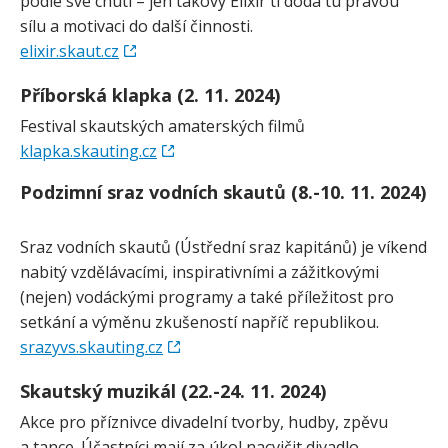
podle své chuti – jen takový Elixír ti dodá tu pravou
sílu a motivaci do další činnosti.
elixir.skaut.cz
Příborská klapka (2. 11. 2024)
Festival skautských amaterských filmů
klapka.skauting.cz
Podzimní sraz vodních skautů (8.-10. 11. 2024)
Sraz vodních skautů (Ústřední sraz kapitánů) je víkend
nabitý vzdělávacími, inspirativními a zážitkovými
(nejen) vodáckými programy a také příležitost pro
setkání a výměnu zkušeností napříč republikou.
srazyvs.skauting.cz
Skautský muzikál (22.-24. 11. 2024)
Akce pro příznivce divadelní tvorby, hudby, zpěvu
a tance. Účastníci mají za úkol nacvičit divadlo