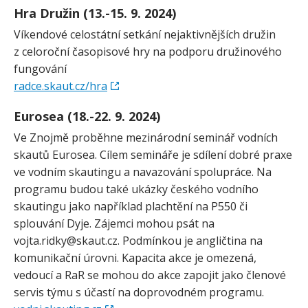
Hra Družin (13.-15. 9. 2024)
Víkendové celostátní setkání nejaktivnějších družin
z celoroční časopisové hry na podporu družinového
fungování
radce.skaut.cz/​hra
Eurosea (18.-22. 9. 2024)
Ve Znojmě proběhne mezinárodní seminář vodních
skautů Eurosea. Cílem semináře je sdílení dobré praxe
ve vodním skautingu a navazování spolupráce. Na
programu budou také ukázky českého vodního
skautingu jako například plachtění na P550 či
splouvání Dyje. Zájemci mohou psát na
vojta.ridky@skaut.cz. Podmínkou je angličtina na
komunikační úrovni. Kapacita akce je omezená,
vedoucí a RaR se mohou do akce zapojit jako členové
servis týmu s účastí na doprovodném programu.