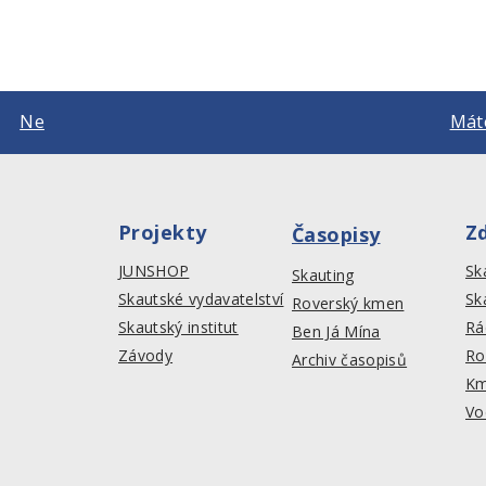
Ne
Máte
Projekty
Z
Časopisy
JUNSHOP
Sk
Skauting
Skautské vydavatelství
Sk
Roverský kmen
Skautský institut
Rá
Ben Já Mína
Závody
Ro
Archiv časopisů
Km
Vo