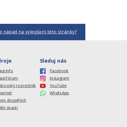
 nápad na vylepšení této stránky?
droje
Sleduj nás
autInfo
Facebook
autFórum
Instagram
dcovský rozcestník
YouTube
vernet
WhatsApp
en dospělých
dní skauti