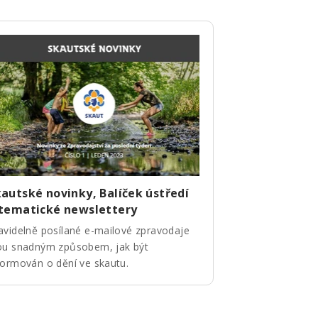
autské novinky, Balíček ústředí
 tematické newslettery
avidelně posílané e-mailové zpravodaje
ou snadným způsobem, jak být
formován o dění ve skautu.