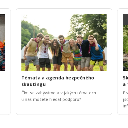
Témata a agenda bezpečného
Sk
skautingu
a
Čím se zabýváme a v jakých tématech
Pr
u nás můžete hledat podporu?
js
in