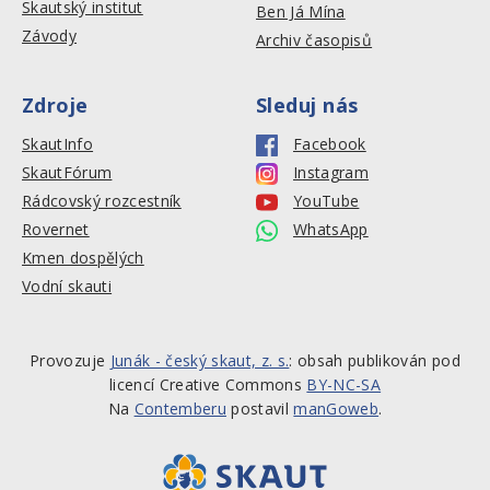
Skautský institut
Ben Já Mína
Závody
Archiv časopisů
Zdroje
Sleduj nás
SkautInfo
Facebook
SkautFórum
Instagram
Rádcovský rozcestník
YouTube
Rovernet
WhatsApp
Kmen dospělých
Vodní skauti
Provozuje
Junák - český skaut, z. s.
: obsah publikován pod
licencí Creative Commons
BY-NC-SA
Na
Contemberu
postavil
manGoweb
.