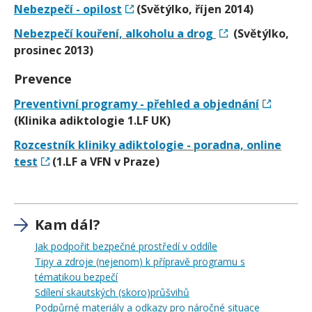
Nebezpečí - opilost
(Světýlko, říjen 2014)
Nebezpečí kouření, alkoholu a drog
(Světýlko,
prosinec 2013)
Prevence
Preventivní programy - přehled a objednání
(Klinika adiktologie 1.LF UK)
Rozcestník kliniky adiktologie - poradna, online
test
(1.LF a VFN v Praze)
Kam dál?
Jak podpořit bezpečné prostředí v oddíle
Tipy a zdroje (nejenom) k přípravě programu s
tématikou bezpečí
Sdílení skautských (skoro)průšvihů
Podpůrné materiály a odkazy pro náročné situace