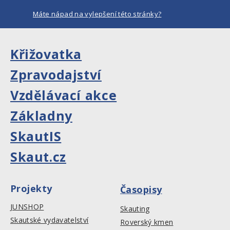
Máte nápad na vylepšení této stránky?
Křižovatka
Zpravodajství
Vzdělávací akce
Základny
SkautIS
Skaut.cz
Projekty
Časopisy
JUNSHOP
Skauting
Skautské vydavatelství
Roverský kmen