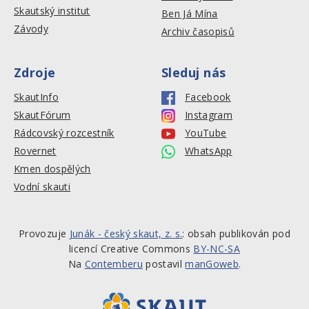
Skautský institut
Ben Já Mína
Závody
Archiv časopisů
Zdroje
Sleduj nás
SkautInfo
Facebook
SkautFórum
Instagram
Rádcovský rozcestník
YouTube
Rovernet
WhatsApp
Kmen dospělých
Vodní skauti
Provozuje
Junák - český skaut, z. s.
: obsah publikován pod
licencí Creative Commons
BY-NC-SA
Na
Contemberu
postavil
manGoweb
.