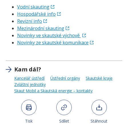
Vodní skauting
Hospodářské info
Revizní info
Mezinárodní skauting
Novinky ve skautské výchově
Novinky ze skautské komunikace
Kam dál?
Kancelář ústředí
Ústřední orgány
Skautské kraje
Zvláštní jednotky
Skaut Mobil a Skautská energie – kontakty
Tisk
Sdílet
Stáhnout