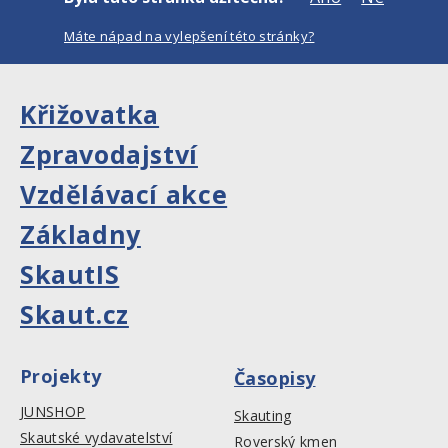
Máte nápad na vylepšení této stránky?
Křižovatka
Zpravodajství
Vzdělávací akce
Základny
SkautIS
Skaut.cz
Projekty
Časopisy
JUNSHOP
Skauting
Skautské vydavatelství
Roverský kmen