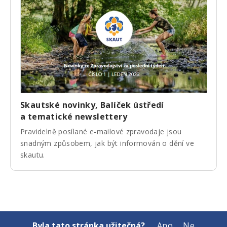
Skautské novinky, Balíček ústředí
a tematické newslettery
Pravidelně posílané e-mailové zpravodaje jsou
snadným způsobem, jak být informován o dění ve
skautu.
Byla tato stránka užitečná?
Ano
Ne