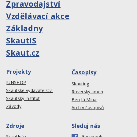
Zpravodajství
Vzdělávací akce
Základny
SkautIS
Skaut.cz
Projekty
Časopisy
JUNSHOP
Skauting
Skautské vydavatelství
Roverský kmen
Skautský institut
Ben Já Mína
Závody
Archiv časopisů
Zdroje
Sleduj nás
SkautInfo
Facebook