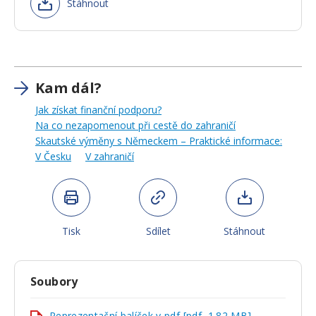
Stáhnout
Kam dál?
Jak získat finanční podporu?
Na co nezapomenout při cestě do zahraničí
Skautské výměny s Německem – Praktické informace:
V Česku
V zahraničí
Tisk
Sdílet
Stáhnout
Soubory
Reprezentační balíček v pdf [pdf, 1.82 MB]