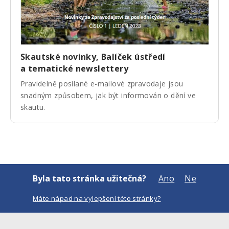
Skautské novinky, Balíček ústředí
a tematické newslettery
Pravidelně posílané e-mailové zpravodaje jsou
snadným způsobem, jak být informován o dění ve
skautu.
Byla tato stránka užitečná?
Ano
Ne
Máte nápad na vylepšení této stránky?