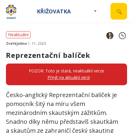
KŘIŽOVATKA
Neaktuální
Zveřejněno
1. 11. 2023
Reprezentační balíček
POZOR: Toto je stará, neaktuální verze
Přejít na aktuální verzi
Česko-anglický Reprezentační balíček je
pomocník šitý na míru všem
mezinárodním skautským zážitkům.
Snadno díky němu představíš skautkám
a skautům ze zahraničí český skauting