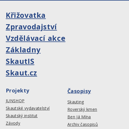
Křižovatka
Zpravodajství
Vzdělávací akce
Základny
SkautIS
Skaut.cz
Projekty
Časopisy
JUNSHOP
Skauting
Skautské vydavatelství
Roverský kmen
Skautský institut
Ben Já Mína
Závody
Archiv časopisů