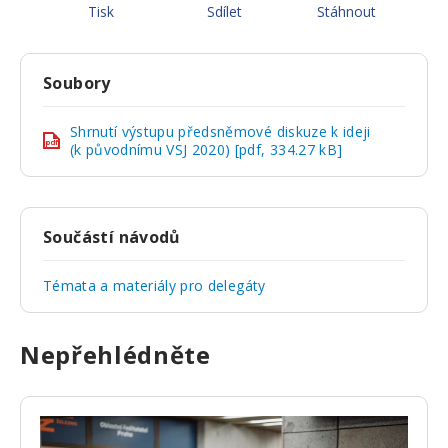
Tisk
Sdílet
Stáhnout
Soubory
Shrnutí výstupu předsněmové diskuze k ideji
pdf
(k původnímu VSJ 2020) [pdf, 334.27 kB]
Součástí návodů
Témata a materiály pro delegáty
Nepřehlédněte