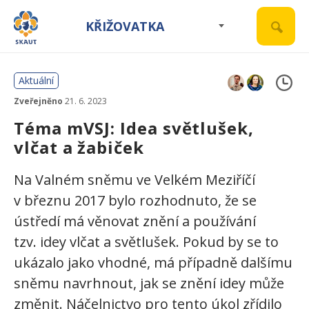
KŘIŽOVATKA
Aktuální
Zveřejněno
21. 6. 2023
Téma mVSJ: Idea světlušek,
vlčat a žabiček
Na Valném sněmu ve Velkém Meziříčí
v březnu 2017 bylo rozhodnuto, že se
ústředí má věnovat znění a používání
tzv. idey vlčat a světlušek. Pokud by se to
ukázalo jako vhodné, má případně dalšímu
sněmu navrhnout, jak se znění idey může
změnit. Náčelnictvo pro tento úkol zřídilo