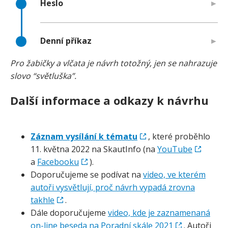
Heslo
Denní příkaz
Pro žabičky a vlčata je návrh totožný, jen se nahrazuje
slovo “světluška”.
Další informace a odkazy k návrhu
Záznam vysílání k tématu
, které proběhlo
11. května 2022 na SkautInfo (na
YouTube
a
Facebooku
).
Doporučujeme se podívat na
video, ve kterém
autoři vysvětlují, proč návrh vypadá zrovna
takhle
.
Dále doporučujeme
video, kde je zaznamenaná
on-line beseda na Poradní skále 2021
. Autoři