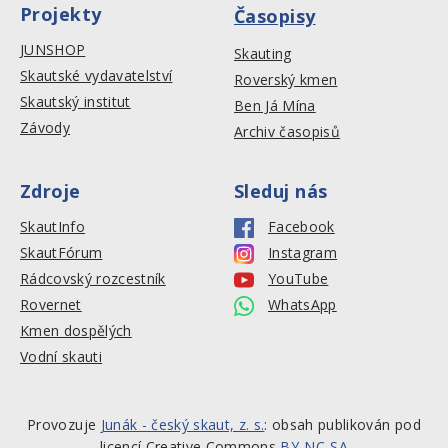
Projekty
Časopisy
JUNSHOP
Skauting
Skautské vydavatelství
Roverský kmen
Skautský institut
Ben Já Mína
Závody
Archiv časopisů
Zdroje
Sleduj nás
SkautInfo
Facebook
SkautFórum
Instagram
Rádcovský rozcestník
YouTube
Rovernet
WhatsApp
Kmen dospělých
Vodní skauti
Provozuje
Junák - český skaut, z. s.
: obsah publikován pod
licencí Creative Commons
BY-NC-SA