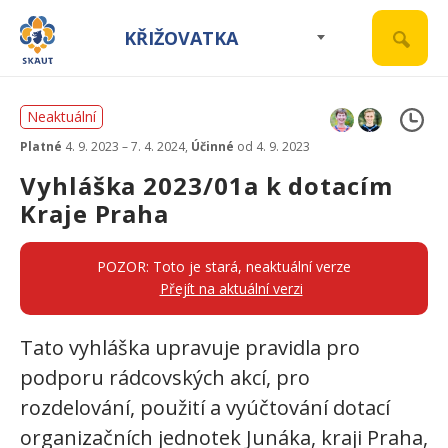
KŘIŽOVATKA
Neaktuální
Platné
4. 9. 2023 – 7. 4. 2024,
Účinné
od 4. 9. 2023
Vyhláška 2023/01a k dotacím
Kraje Praha
POZOR: Toto je stará, neaktuální verze
Přejít na aktuální verzi
Tato vyhláška upravuje pravidla pro
podporu rádcovských akcí, pro
rozdelování, použití a vyúčtování dotací
organizačních jednotek Junáka, kraji Praha,