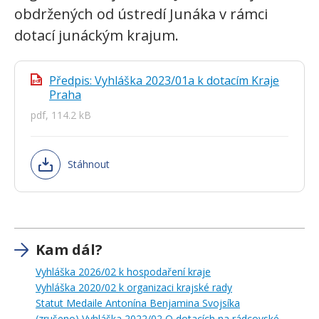
obdržených od ústredí Junáka v rámci
dotací junáckým krajum.
Předpis: Vyhláška 2023/01a k dotacím Kraje
pdf
Praha
pdf, 114.2 kB
Stáhnout
Kam dál?
Vyhláška 2026/02 k hospodaření kraje
Vyhláška 2020/02 k organizaci krajské rady
Statut Medaile Antonína Benjamina Svojsíka
(zrušeno) Vyhláška 2022/02 O dotacích na rádcovské