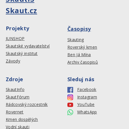
Skaut.cz
Projekty
Časopisy
JUNSHOP
Skauting
Skautské vydavatelství
Roverský kmen
Skautský institut
Ben Já Mína
Závody
Archiv časopisů
Zdroje
Sleduj nás
SkautInfo
Facebook
SkautFórum
Instagram
Rádcovský rozcestník
YouTube
Rovernet
WhatsApp
Kmen dospělých
Vodní skauti