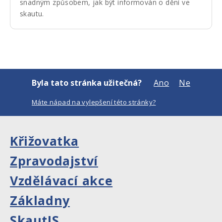
snadným způsobem, jak být informován o dění ve
skautu.
Byla tato stránka užitečná?
Ano
Ne
Máte nápad na vylepšení této stránky?
Křižovatka
Zpravodajství
Vzdělávací akce
Základny
SkautIS