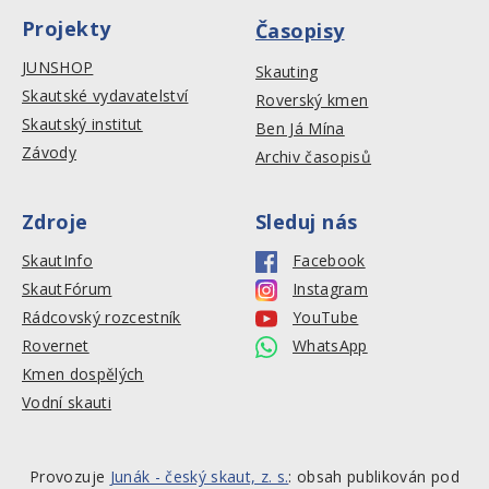
Projekty
Časopisy
JUNSHOP
Skauting
Skautské vydavatelství
Roverský kmen
Skautský institut
Ben Já Mína
Závody
Archiv časopisů
Zdroje
Sleduj nás
SkautInfo
Facebook
SkautFórum
Instagram
Rádcovský rozcestník
YouTube
Rovernet
WhatsApp
Kmen dospělých
Vodní skauti
Provozuje
Junák - český skaut, z. s.
: obsah publikován pod