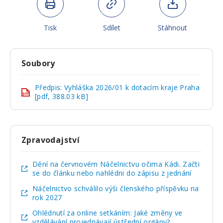
Tisk
Sdílet
Stáhnout
Soubory
Předpis: Vyhláška 2026/01 k dotacím kraje Praha
pdf
[pdf, 388.03 kB]
Zpravodajství
Dění na červnovém Náčelnictvu očima Kádi. Začti
se do článku nebo nahlédni do zápisu z jednání
Náčelnictvo schválilo výši členského příspěvku na
rok 2027
Ohlédnutí za online setkáním: Jaké změny ve
vzdělávání projednávají ústřední orgány?