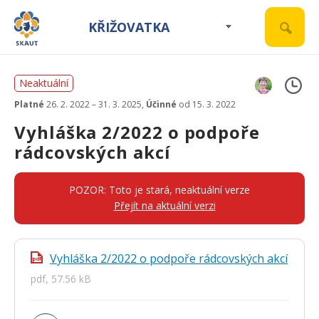
KŘIŽOVATKA
Neaktuální
Platné
26. 2. 2022 – 31. 3. 2025,
Účinné
od 15. 3. 2022
Vyhláška 2/2022 o podpoře
rádcovských akcí
POZOR: Toto je stará, neaktuální verze
Přejít na aktuální verzi
Vyhláška 2/2022 o podpoře rádcovských akcí
pdf
pdf, 57.56 kB