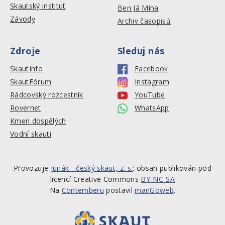
Skautský institut
Ben Já Mína
Závody
Archiv časopisů
Zdroje
Sleduj nás
SkautInfo
Facebook
SkautFórum
Instagram
Rádcovský rozcestník
YouTube
Rovernet
WhatsApp
Kmen dospělých
Vodní skauti
Provozuje
Junák - český skaut, z. s.
: obsah publikován pod
licencí Creative Commons
BY-NC-SA
Na
Contemberu
postavil
manGoweb
.