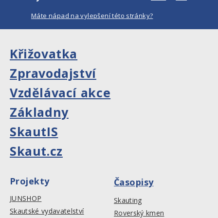
Máte nápad na vylepšení této stránky?
Křižovatka
Zpravodajství
Vzdělávací akce
Základny
SkautIS
Skaut.cz
Projekty
Časopisy
JUNSHOP
Skauting
Skautské vydavatelství
Roverský kmen