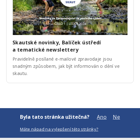
Skautské novinky, Balíček ústředí
a tematické newslettery
Pravidelně posílané e-mailové zpravodaje jsou
snadným způsobem, jak být informován o dění ve
skautu.
Byla tato stránka užitečná?
Ano
Ne
Máte nápad na vylepšení této stránky?