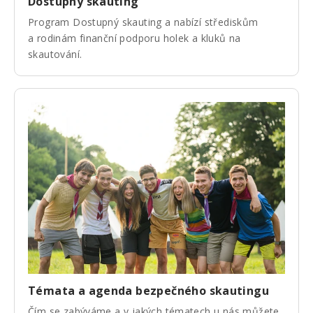
Dostupný skauting
Program Dostupný skauting a nabízí střediskům
a rodinám finanční podporu holek a kluků na
skautování.
Témata a agenda bezpečného skautingu
Čím se zabýváme a v jakých tématech u nás můžete