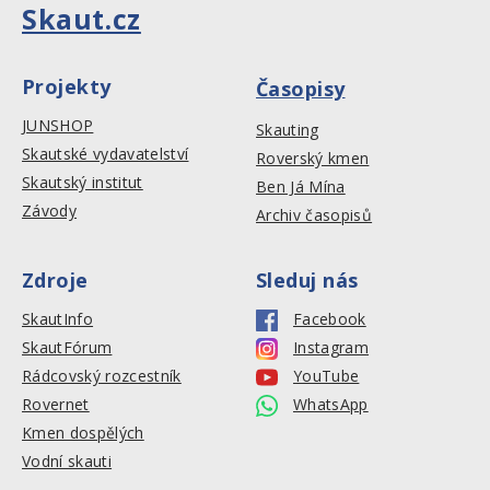
Skaut.cz
Projekty
Časopisy
JUNSHOP
Skauting
Skautské vydavatelství
Roverský kmen
Skautský institut
Ben Já Mína
Závody
Archiv časopisů
Zdroje
Sleduj nás
SkautInfo
Facebook
SkautFórum
Instagram
Rádcovský rozcestník
YouTube
Rovernet
WhatsApp
Kmen dospělých
Vodní skauti