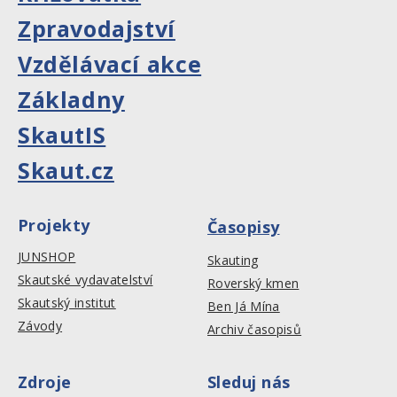
Zpravodajství
Vzdělávací akce
Základny
SkautIS
Skaut.cz
Projekty
Časopisy
JUNSHOP
Skauting
Skautské vydavatelství
Roverský kmen
Skautský institut
Ben Já Mína
Závody
Archiv časopisů
Zdroje
Sleduj nás