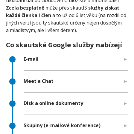
ukládání dat do cloudového úložiště a mnohé další.
Zcela bezplatně
může přes skautIS
služby získat
každá členka i člen
a to už od 6 let věku (na rozdíl od
jiných verzí jsou ty skautské určeny nejen dospělým
a mladistvým, ale i všem dětem).
Co skautské Google služby nabízejí
E-mail
Meet a Chat
Disk a online dokumenty
Skupiny (e-mailové konference)