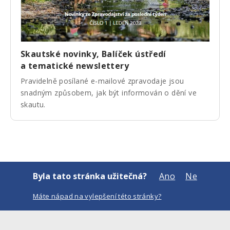
Skautské novinky, Balíček ústředí
a tematické newslettery
Pravidelně posílané e-mailové zpravodaje jsou
snadným způsobem, jak být informován o dění ve
skautu.
Byla tato stránka užitečná?
Ano
Ne
Máte nápad na vylepšení této stránky?