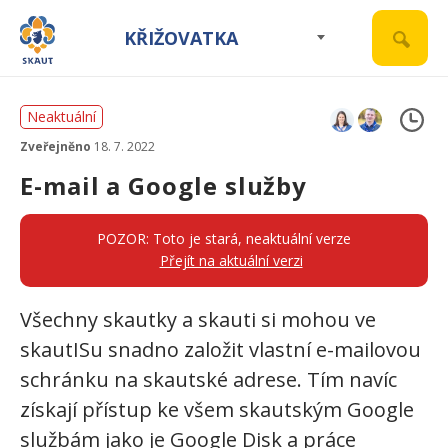
KŘIŽOVATKA
Neaktuální
Zveřejněno
18. 7. 2022
E-mail a Google služby
POZOR: Toto je stará, neaktuální verze
Přejít na aktuální verzi
Všechny skautky a skauti si mohou ve
skautISu snadno založit vlastní e-mailovou
schránku na skautské adrese. Tím navíc
získají přístup ke všem skautským Google
službám jako je Google Disk a práce