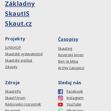
Základny
SkautIS
Skaut.cz
Projekty
Časopisy
JUNSHOP
Skauting
Skautské vydavatelství
Roverský kmen
Skautský institut
Ben Já Mína
Závody
Archiv časopisů
Zdroje
Sleduj nás
SkautInfo
Facebook
SkautFórum
Instagram
Rádcovský rozcestník
YouTube
Rovernet
WhatsApp