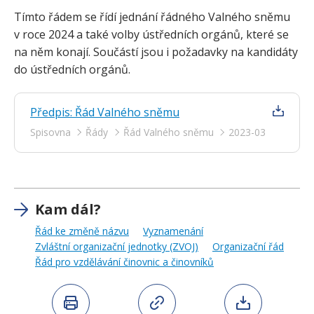
Tímto řádem se řídí jednání řádného Valného sněmu
v roce 2024 a také volby ústředních orgánů, které se
na něm konají. Součástí jsou i požadavky na kandidáty
do ústředních orgánů.
Předpis: Řád Valného sněmu
Spisovna
Řády
Řád Valného sněmu
2023-03
Kam dál?
Řád ke změně názvu
Vyznamenání
Zvláštní organizační jednotky (ZVOJ)
Organizační řád
Řád pro vzdělávání činovnic a činovníků