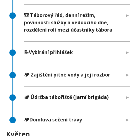
🎒 Táborový řád, denní režim,
povinnosti služby a vedoucího dne,
rozdělení rolí mezi účastníky tábora
📝Vybírání přihlášek
🏕️ Zajištění pitné vody a její rozbor
🏕️ Údržba tábořiště (jarní brigáda)
🏕️Domluva sečení trávy
Květen