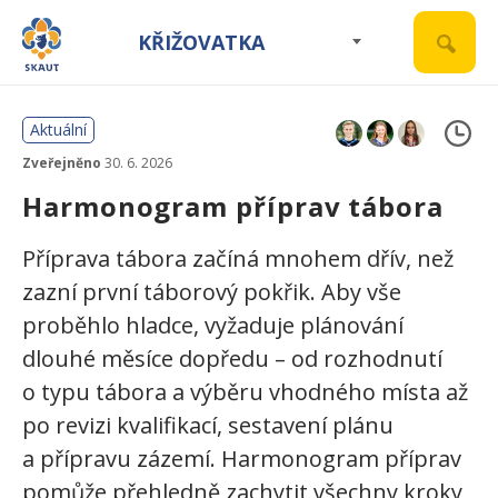
KŘIŽOVATKA
Aktuální
Zveřejněno
30. 6. 2026
Harmonogram příprav tábora
Příprava tábora začíná mnohem dřív, než
zazní první táborový pokřik. Aby vše
proběhlo hladce, vyžaduje plánování
dlouhé měsíce dopředu – od rozhodnutí
o typu tábora a výběru vhodného místa až
po revizi kvalifikací, sestavení plánu
a přípravu zázemí. Harmonogram příprav
pomůže přehledně zachytit všechny kroky,