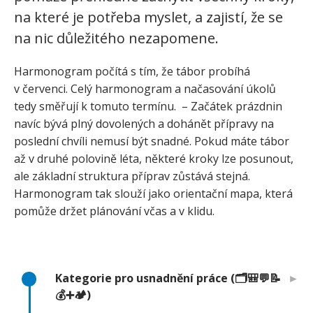
na které je potřeba myslet, a zajistí, že se
na nic důležitého nezapomene.
Harmonogram počítá s tím, že tábor probíhá
v červenci. Celý harmonogram a načasování úkolů
tedy směřují k tomuto termínu. – Začátek prázdnin
navíc bývá plný dovolených a dohánět přípravy na
poslední chvíli nemusí být snadné. Pokud máte tábor
až v druhé polovině léta, některé kroky lze posunout,
ale základní struktura příprav zůstává stejná.
Harmonogram tak slouží jako orientační mapa, která
pomůže držet plánování včas a v klidu.
⠀
Kategorie pro usnadnění práce (🗂️🎒💬📝
💰➕🏕️)