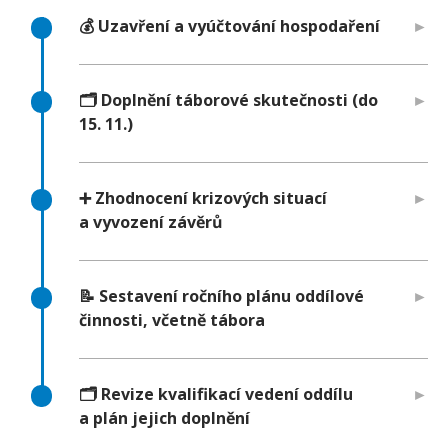
💰 Uzavření a vyúčtování hospodaření
🗂️ Doplnění táborové skutečnosti (do
15. 11.)
➕ Zhodnocení krizových situací
a vyvození závěrů
📝 Sestavení ročního plánu oddílové
činnosti, včetně tábora
🗂️ Revize kvalifikací vedení oddílu
a plán jejich doplnění