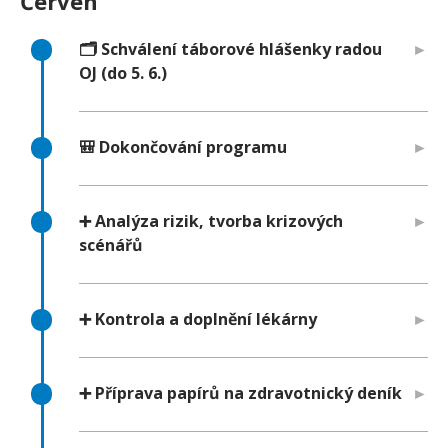
Červen
🗂️ Schválení táborové hlášenky radou
OJ (do 5. 6.)
🎒 Dokončování programu
➕ Analýza rizik, tvorba krizových
scénářů
➕ Kontrola a doplnění lékárny
➕ Příprava papírů na zdravotnický deník