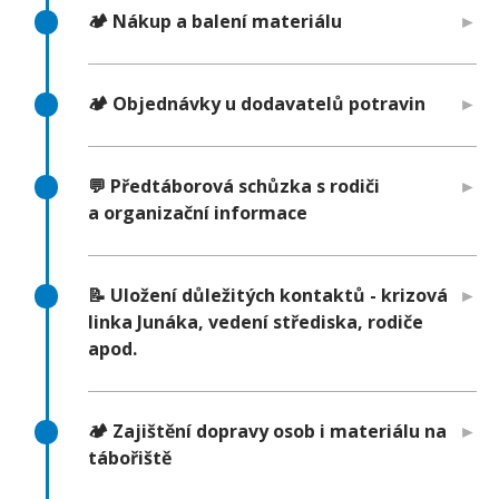
🏕️ Nákup a balení materiálu
🏕️ Objednávky u dodavatelů potravin
💬 Předtáborová schůzka s rodiči
a organizační informace
📝 Uložení důležitých kontaktů - krizová
linka Junáka, vedení střediska, rodiče
apod.
🏕️ Zajištění dopravy osob i materiálu na
tábořiště