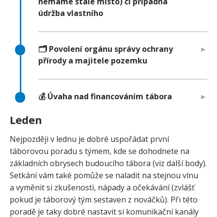
nemáme stálé místo) či případná
údržba vlastního
🗂️ Povolení orgánu správy ochrany
přírody a majitele pozemku
💰 Úvaha nad financováním tábora
Leden
Nejpozději v lednu je dobré uspořádat první
táborovou poradu s týmem, kde se dohodnete na
základních obrysech budoucího tábora (viz další body).
Setkání vám také pomůže se naladit na stejnou vlnu
a vyměnit si zkušenosti, nápady a očekávání (zvlášť
pokud je táborový tým sestaven z nováčků). Při této
poradě je taky dobré nastavit si komunikační kanály