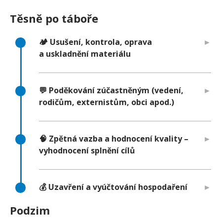
Těsně po táboře
🏕️ Usušení, kontrola, oprava
a uskladnění materiálu
💬 Poděkování zúčastněným (vedení,
rodičům, externistům, obci apod.)
🧠 Zpětná vazba a hodnocení kvality –
vyhodnocení splnění cílů
💰 Uzavření a vyúčtování hospodaření
Podzim