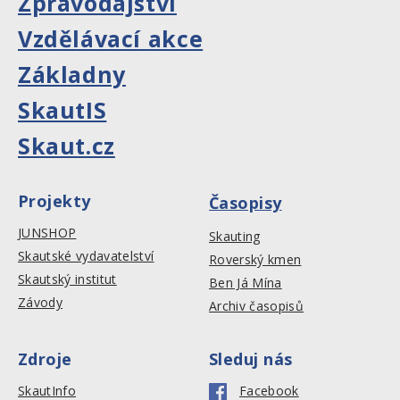
Zpravodajství
Vzdělávací akce
Základny
SkautIS
Skaut.cz
Projekty
Časopisy
JUNSHOP
Skauting
Skautské vydavatelství
Roverský kmen
Skautský institut
Ben Já Mína
Závody
Archiv časopisů
Zdroje
Sleduj nás
SkautInfo
Facebook