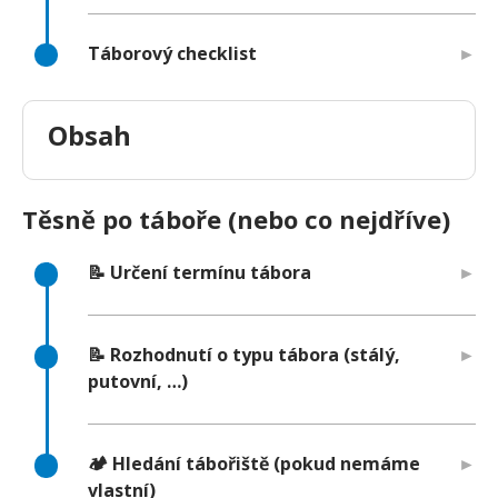
Táborový checklist
Obsah
Těsně po táboře (nebo co nejdříve)
📝 Určení termínu tábora
📝 Rozhodnutí o typu tábora (stálý,
putovní, …)
🏕️ Hledání tábořiště (pokud nemáme
vlastní)