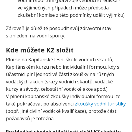
vodním sportům (potvrzuje vedoucí střediska -
ve výjimečných případech může předseda
zkušební komise z této podmínky udělit výjimku).
Zároveň je důležité posoudit svůj zdravotní stav
s ohledem na vodní sporty.
Kde můžete KZ složit
Plní se na Kapitánské lesní škole vodních skautů,
Kapitánském kurzu nebo individuální formou, kdy si
účastníci plní jednotlivé části zkoušky na různých
vodáckých akcích (srazy vodních skautů, vodácké
kurzy a závody, celostátní vodácké akce apod.).
V plnění kapitánské zkoušky individuální formou lze
také pokračovat po absolvenci
zkoušky vodní turistiky
(popř. jiné civilní vodácké kvalifikace), protože část
požadavků je totožná.
Pro hledání vhodné příležitosti složit KZ sledujte