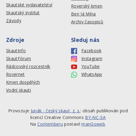
Skautské vydavatelství
Roverský kmen
Skautský institut
Ben Já Mína
Závody
Archiv časopisů
Zdroje
Sleduj nás
SkautInfo
Facebook
SkautFórum
Instagram
Rádcovský rozcestník
YouTube
Rovernet
WhatsApp
Kmen dospělých
Vodní skauti
Provozuje
Junák - český skaut, z. s.
: obsah publikován pod
licencí Creative Commons
BY-NC-SA
Na
Contemberu
postavil
manGoweb
.