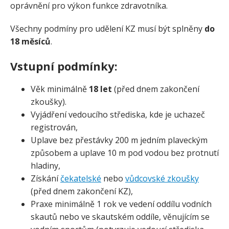
oprávnění pro výkon funkce zdravotníka.
Všechny podmíny pro udělení KZ musí být splněny
do
18 měsíců
.
Vstupní podmínky:
Věk minimálně
18 let
(před dnem zakončení
zkoušky).
Vyjádření vedoucího střediska, kde je uchazeč
registrován,
Uplave bez přestávky 200 m jedním plaveckým
způsobem a uplave 10 m pod vodou bez protnutí
hladiny,
Získání
čekatelské
nebo
vůdcovské zkoušky
(před dnem zakončení KZ),
Praxe minimálně 1 rok ve vedení oddílu vodních
skautů nebo ve skautském oddíle, věnujícím se