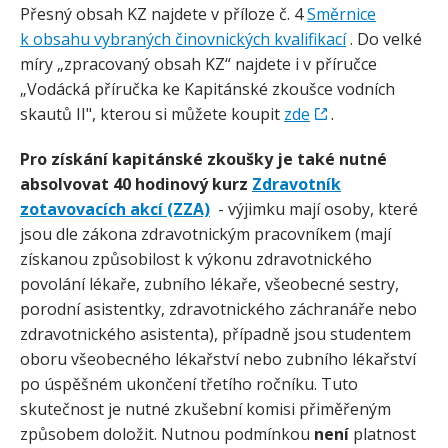
Přesný obsah KZ najdete v příloze č. 4
Směrnice
k obsahu vybraných činovnických kvalifikací
. Do velké
míry „zpracovaný obsah KZ“ najdete i v příručce
„Vodácká příručka ke Kapitánské zkoušce vodních
skautů II", kterou si můžete koupit
zde
.
Pro získání kapitánské zkoušky je také nutné
absolvovat 40 hodinový kurz
Zdravotník
zotavovacích akcí (ZZA)
- výjimku mají osoby, které
jsou dle zákona zdravotnickým pracovníkem (mají
získanou způsobilost k výkonu zdravotnického
povolání lékaře, zubního lékaře, všeobecné sestry,
porodní asistentky, zdravotnického záchranáře nebo
zdravotnického asistenta), případně jsou studentem
oboru všeobecného lékařství nebo zubního lékařství
po úspěšném ukončení třetího ročníku. Tuto
skutečnost je nutné zkušební komisi přiměřeným
způsobem doložit. Nutnou podmínkou
není
platnost