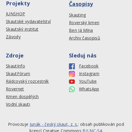
Projekty
Časopisy
JUNSHOP
Skauting
Skautské vydavatelství
Roverský kmen
Skautský institut
Ben Já Mína
Závody
Archiv časopisů
Zdroje
Sleduj nás
SkautInfo
Facebook
SkautFórum
Instagram
Rádcovský rozcestník
YouTube
Rovernet
WhatsApp
Kmen dospělých
Vodní skauti
Provozuje
Junák - český skaut, z. s.
: obsah publikován pod
licencí Creative Commons
BY-NC-SA