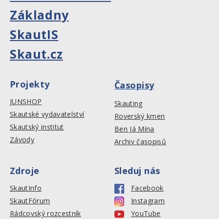
Základny
SkautIS
Skaut.cz
Projekty
Časopisy
JUNSHOP
Skauting
Skautské vydavatelství
Roverský kmen
Skautský institut
Ben Já Mína
Závody
Archiv časopisů
Zdroje
Sleduj nás
SkautInfo
Facebook
SkautFórum
Instagram
Rádcovský rozcestník
YouTube