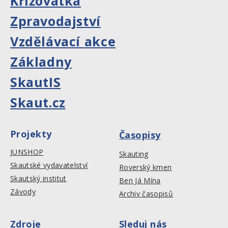
Křižovatka
Zpravodajství
Vzdělávací akce
Základny
SkautIS
Skaut.cz
Projekty
Časopisy
JUNSHOP
Skauting
Skautské vydavatelství
Roverský kmen
Skautský institut
Ben Já Mína
Závody
Archiv časopisů
Zdroje
Sleduj nás