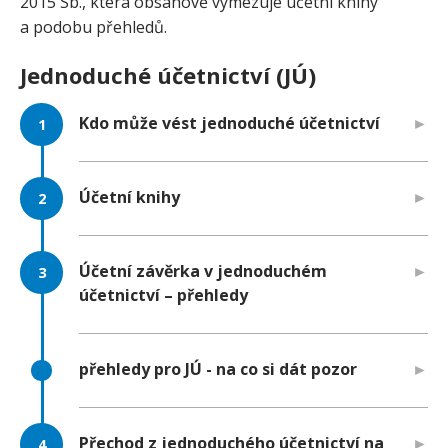
2015 Sb., která obsahově vymezuje účetní knihy
a podobu přehledů.
Jednoduché účetnictví (JÚ)
Kdo může vést jednoduché účetnictví
Účetní knihy
Účetní závěrka v jednoduchém
účetnictví – přehledy
přehledy pro JÚ - na co si dát pozor
Přechod z jednoduchého účetnictví na