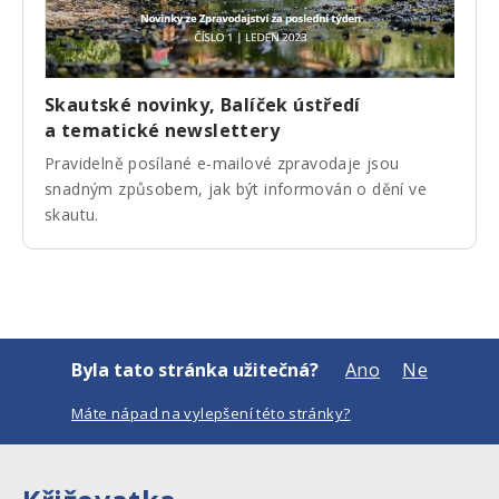
Skautské novinky, Balíček ústředí
a tematické newslettery
Pravidelně posílané e-mailové zpravodaje jsou
snadným způsobem, jak být informován o dění ve
skautu.
Byla tato stránka užitečná?
Ano
Ne
Máte nápad na vylepšení této stránky?