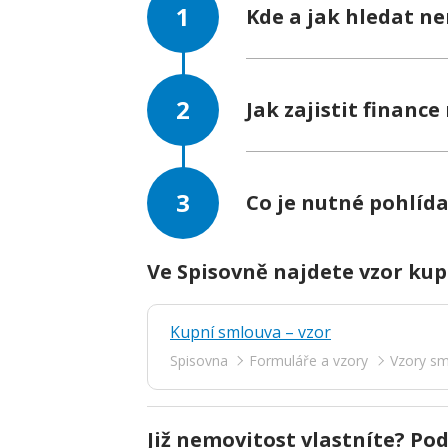
Kde a jak hledat n
Jak zajistit financ
Co je nutné pohlíd
Ve Spisovně najdete vzor ku
Kupní smlouva – vzor
Spisovna
Formuláře a vzory
Vzory sm
Již nemovitost vlastníte? Pod