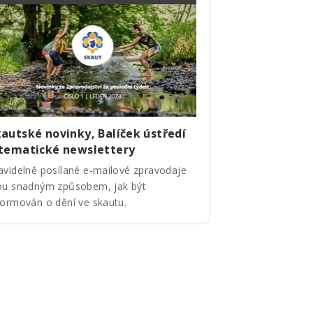
autské novinky, Balíček ústředí
 tematické newslettery
avidelně posílané e-mailové zpravodaje
ou snadným způsobem, jak být
formován o dění ve skautu.