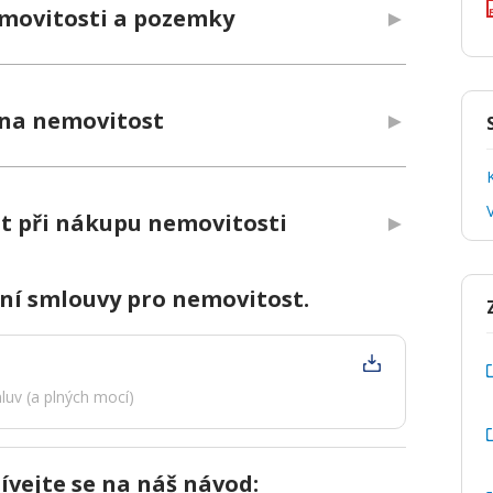
emovitosti a pozemky
e na nemovitost
at při nákupu nemovitosti
pní smlouvy pro nemovitost.
luv (a plných mocí)
ívejte se na náš návod: