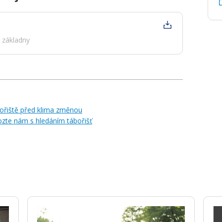
 základny
bořiště před klima změnou
te nám s hledáním tábořišť