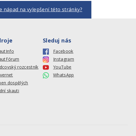
 nápad na vylepšení této stránky?
droje
Sleduj nás
autInfo
Facebook
autFórum
Instagram
dcovský rozcestník
YouTube
vernet
WhatsApp
en dospělých
dní skauti