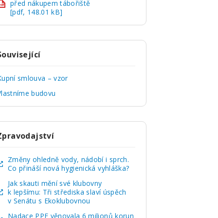
před nákupem tábořiště
pdf
[pdf, 148.01 kB]
Související
Kupní smlouva – vzor
Vlastníme budovu
Zpravodajství
Změny ohledně vody, nádobí i sprch.
Co přináší nová hygienická vyhláška?
Jak skauti mění své klubovny
k lepšímu: Tři střediska slaví úspěch
v Senátu s Ekoklubovnou
Nadace PPF věnovala 6 milionů korun