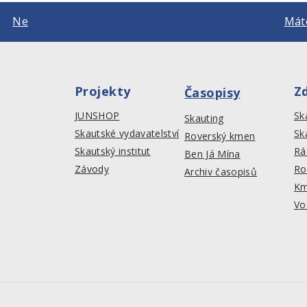
Ne
Máte
Projekty
Z
Časopisy
JUNSHOP
Sk
Skauting
Skautské vydavatelství
Sk
Roverský kmen
Skautský institut
Rá
Ben Já Mína
Závody
Ro
Archiv časopisů
Km
Vo