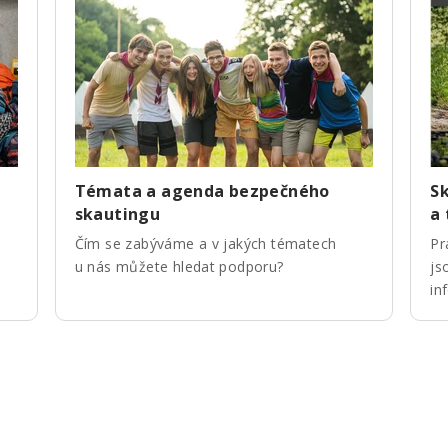
Témata a agenda bezpečného
Sk
skautingu
a
Čím se zabýváme a v jakých tématech
Pr
u nás můžete hledat podporu?
js
in