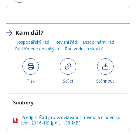
Kam dál?
Hospodářský řád
Revizní řád
Disciplinární řád
Řád Kmene dospělých
Řád vodních skautů
Tisk
Sdílet
Stáhnout
Soubory
Předpis: Řád pro vzdělávání činovnic a činovníků
pdf
(ver. 2016-12) [pdf, 1.38 MB]