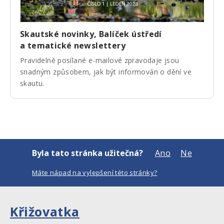
Skautské novinky, Balíček ústředí
a tematické newslettery
Pravidelně posílané e-mailové zpravodaje jsou
snadným způsobem, jak být informován o dění ve
skautu.
Byla tato stránka užitečná?
Ano
Ne
Máte nápad na vylepšení této stránky?
Křižovatka