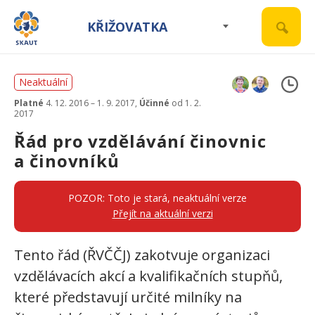
KŘIŽOVATKA
Neaktuální
Platné
4. 12. 2016 – 1. 9. 2017,
Účinné
od 1. 2.
2017
Řád pro vzdělávání činovnic
a činovníků
POZOR: Toto je stará, neaktuální verze
Přejít na aktuální verzi
Tento řád (ŘVČČJ) zakotvuje organizaci
vzdělávacích akcí a kvalifikačních stupňů,
které představují určité milníky na