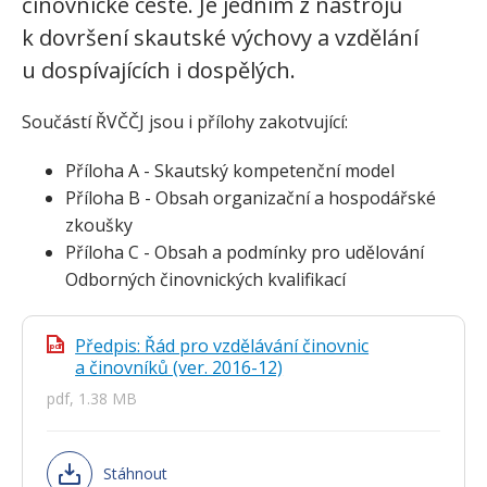
činovnické cestě. Je jedním z nástrojů
k dovršení skautské výchovy a vzdělání
u dospívajících i dospělých.
Součástí ŘVČČJ jsou i přílohy zakotvující:
Příloha A - Skautský kompetenční model
Příloha B - Obsah organizační a hospodářské
zkoušky
Příloha C - Obsah a podmínky pro udělování
Odborných činovnických kvalifikací
Předpis: Řád pro vzdělávání činovnic
pdf
a činovníků (ver. 2016-12)
pdf, 1.38 MB
Stáhnout