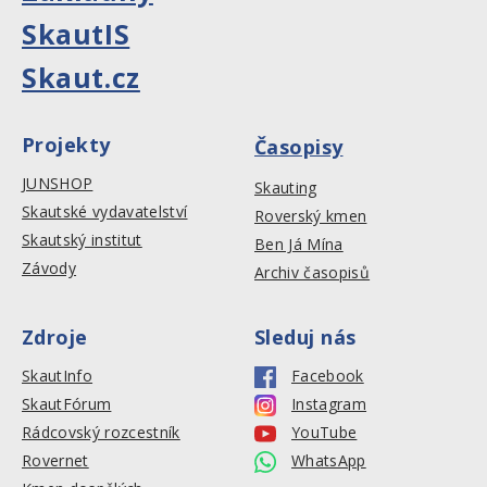
SkautIS
Skaut.cz
Projekty
Časopisy
JUNSHOP
Skauting
Skautské vydavatelství
Roverský kmen
Skautský institut
Ben Já Mína
Závody
Archiv časopisů
Zdroje
Sleduj nás
SkautInfo
Facebook
SkautFórum
Instagram
Rádcovský rozcestník
YouTube
Rovernet
WhatsApp