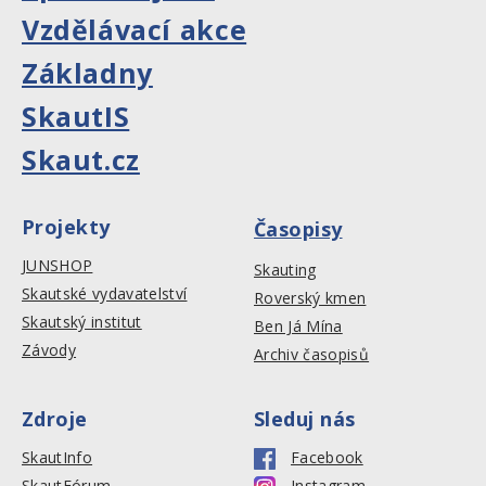
Vzdělávací akce
Základny
SkautIS
Skaut.cz
Projekty
Časopisy
JUNSHOP
Skauting
Skautské vydavatelství
Roverský kmen
Skautský institut
Ben Já Mína
Závody
Archiv časopisů
Zdroje
Sleduj nás
SkautInfo
Facebook
SkautFórum
Instagram