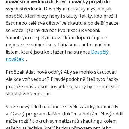
nováčků a vedoucích, kteří nováčky přijali do
svých středisek.
Dospělými nováčky myslíme jak
dospělé, kteří nikdy nebyli skauty, tak ty, kdo prožili
část nebo celé své dětství ve skautu a po delší pauze
se vracejí (zpravidla bez kvalifikací) k vedení.
Samotným dospělým nováčkům doporučujeme
nejprve seznámení se s Tahákem a informačním
listem, které jsou ke stažení na stránce
Dospělý
nováček
.
Proč zakládat nové oddíly? Aby se mohlo skautovat!
Ale kde vzít vedoucí? Pravděpodobně čteš tyto řádky,
protože máš v okolí dospělého, který by se chtěl stát
skautským vedoucím.
Skrze nový oddíl nabídnete skvělé zážitky, kamarády
a úžasný program dalším klukům a holkám. Nový oddíl
může rozšířit okruh sympatizantů skautingu kolem
vašeho střediska, kteří budou přínosem pro jeho