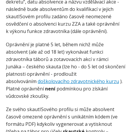
dekretu“, datu absolvence a názvu vzdělávací akce -
následně bude absolventům do kvalifikací v jejich
skautISovém profilu zadáno časově neomezené
osvědčení o absolvenci kurzu ZZA a také oprávnění
k výkonu funkce zdravotníka (dále oprávnění).
Oprávnění je platné 5 let, během nichž může
absolvent (ale až od 18 let) vykonávat funkci
zdravotníka táborů a zotavovacích akcí v rámci
Junáka – českého skauta (lze ho - do 5 let od skončení
platnosti oprávnění - prodloužit
absolvováním
doškolovacího zdravotnického kurzu
).
Platné oprávnění
není
podmínkou pro získání
vůdcovské zkoušky.
Ze svého skautISového profilu si může absolvent
časově omezené oprávnění s unikátním kódem (ve
formátu PDF) kdykoliv vygenerovat a vytisknout
(třeba na tábor pro účely
skautské
kontroly –