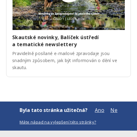
Skautské novinky, Balíček ústředí
a tematické newslettery
Pravidelně posílané e-mailové zpravodaje jsou
snadným způsobem, jak být informován o dění ve
skautu.
Byla tato stránka užitečná?
Ano
Ne
Máte nápad na vylepšení této stránky?