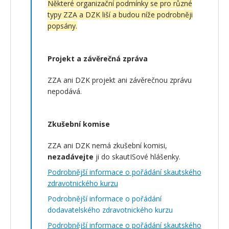
Některé organizační podmínky se pro různé
typy ZZA a DZK liší a budou níže podrobněji
popsány.
Projekt a závěrečná zpráva
ZZA ani DZK projekt ani závěrečnou zprávu
nepodává.
Zkušební komise
ZZA ani DZK nemá zkušební komisi,
nezadávejte
ji do skautISové hlášenky.
Podrobnější informace o pořádání skautského
zdravotnického kurzu
Podrobnější informace o pořádání
dodavatelského zdravotnického kurzu
Podrobnější informace o pořádání skautského