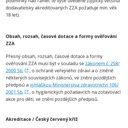
podmínky nad rámec té výše uvedené (typicky většina
dodavatelsky akreditovaných ZZA požaduje min. věk
18 let).
Obsah, rozsah, časové dotace a formy ověřování
ZZA
Přesný obsah, rozsah, časové dotace a formy
ověřování ZZA musí být v souladu se
zákonem č. 258/​
2000 Sb.
, o ochraně veřejného zdraví a o změně
některých souvisejících zákonů, ve znění pozdějších
předpisů a
vyhláškou Ministerstva zdravotnictví 106/​
2001 Sb.
, o hygienických požadavcích na zotavovací
akce pro děti, ve znění pozdějších předpisů.
Akreditace / Český červený kříž