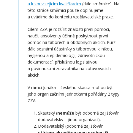
a k souvisejícím kvalifikacím
(dále směrnice). Na
této stráce směrnici pouze doplňujeme
a uvádíme do kontextu vzdělavatelské praxe.
Cílem ZZA je rozšířit znalosti první pomoci,
naučit absolventy účinně poskytnout první
pomoc na táborech a obdobných akcích. Kurz
dále seznámí účastníky s táborovou klinikou,
hygienou a epidemiologií, zdravotnickou
dokumentací, příslušnou legislativou
a povinnostmi zdravotníka na zotavovacích
akcích.
V rámci Junáka – českého skauta mohou být
jeho organizačními jednotkami pořádány 2 typy
ZZA:
Skautský (
nemůže
být odborně zajišťován
dodavatelsky – jinou organizací),
Dodavatelský (odborně zajišťován
státem akreditovanou osobou či